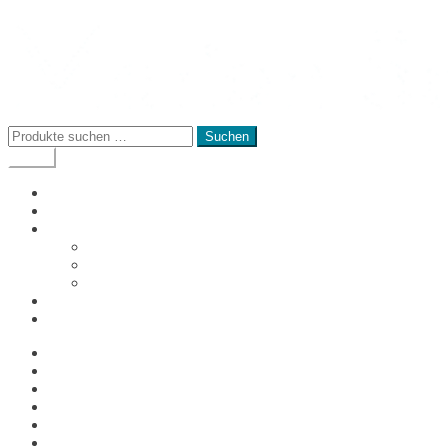
Suchen
Suchen
nach:
Menü
Startseite
Kunst-Shop
Angebot
Workshops
Seelenplan Reading
Kunstwerke
Über mich
Kontakt
Start
AGB´s
Datenschutz
Kasse
Mein Konto
Richtlinie für Rückerstattungen und Rückgaben