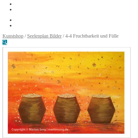
Sample Page
Warenkorb
0,00
€
0 Artikel
Kunstshop
/
Seelenplan Bilder
/
4-4 Fruchtbarkeit und Fülle
🔍