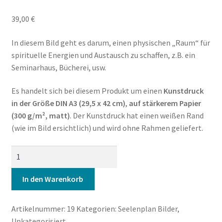
39,00
€
In diesem Bild geht es darum, einen physischen „Raum“ für
spirituelle Energien und Austausch zu schaffen, z.B. ein
Seminarhaus, Bücherei, usw.
Es handelt sich bei diesem Produkt um einen
Kunstdruck
in der Größe DIN A3 (29,5 x 42 cm)
,
auf stärkerem Papier
(300 g/m², matt)
. Der Kunstdruck hat einen weißen Rand
(wie im Bild ersichtlich) und wird ohne Rahmen geliefert.
19-
1
Menschenliebe
In den Warenkorb
in
einer
Artikelnummer:
19
Kategorien:
Seelenplan Bilder
,
Form
Unkategorisiert