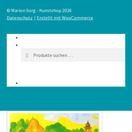
© Marion Sorg - Kunstshop 2026
Datenschutz
Erstellt mit WooCommerce
.
Mein Konto
Suche
Suchen
Suchen
nach:
Warenkorb
0