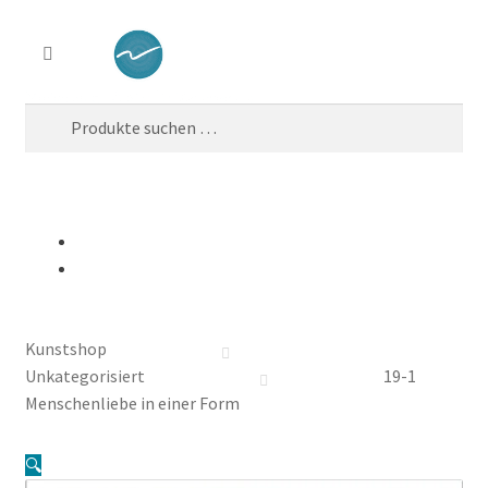
Zur
Zum
Suchen
Navigation
Inhalt
springen
springen
Suchen
nach:
Menü
0,00
€
0 Artikel
Start
AGB´s
Kunstshop
Datenschutz
Unkategorisiert
19-1
Menschenliebe in einer Form
Kasse
🔍
Mein Konto